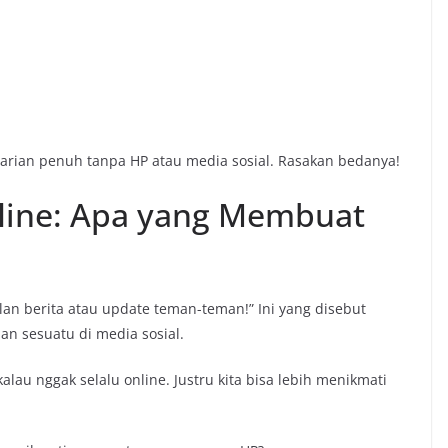
harian penuh tanpa HP atau media sosial. Rasakan bedanya!
line: Apa yang Membuat
lan berita atau update teman-teman!” Ini yang disebut
lan sesuatu di media sosial.
alau nggak selalu online. Justru kita bisa lebih menikmati