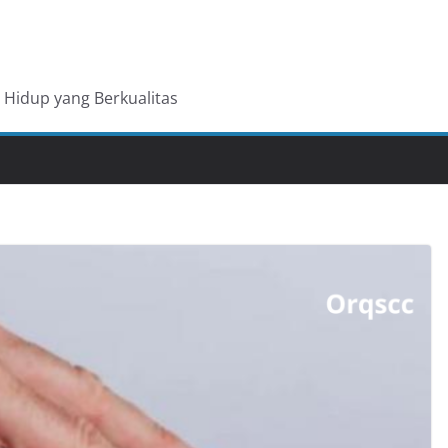
Hidup yang Berkualitas