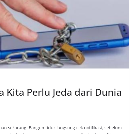
 Kita Perlu Jeda dari Dunia
man sekarang. Bangun tidur langsung cek notifikasi, sebelum