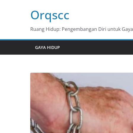
Skip
Orqscc
to
content
Ruang Hidup: Pengembangan Diri untuk Gaya 
GAYA HIDUP