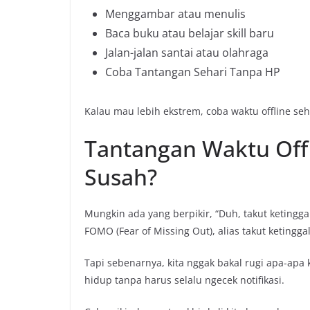
Menggambar atau menulis
Baca buku atau belajar skill baru
Jalan-jalan santai atau olahraga
Coba Tantangan Sehari Tanpa HP
Kalau mau lebih ekstrem, coba waktu offline se
Tantangan Waktu Off
Susah?
Mungkin ada yang berpikir, “Duh, takut ketingga
FOMO (Fear of Missing Out), alias takut ketingga
Tapi sebenarnya, kita nggak bakal rugi apa-apa k
hidup tanpa harus selalu ngecek notifikasi.