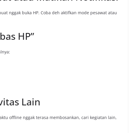
h buat nggak buka HP. Coba deh aktifkan mode pesawat atau
ebas HP”
alnya:
itas Lain
aktu offline nggak terasa membosankan, cari kegiatan lain,