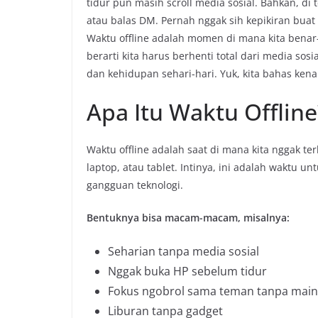
tidur pun masih scroll media sosial. Bahkan, di
atau balas DM. Pernah nggak sih kepikiran buat
Waktu offline adalah momen di mana kita benar
berarti kita harus berhenti total dari media sos
dan kehidupan sehari-hari. Yuk, kita bahas ken
Apa Itu Waktu Offline
Waktu offline adalah saat di mana kita nggak te
laptop, atau tablet. Intinya, ini adalah waktu un
gangguan teknologi.
Bentuknya bisa macam-macam, misalnya:
Seharian tanpa media sosial
Nggak buka HP sebelum tidur
Fokus ngobrol sama teman tanpa mai
Liburan tanpa gadget