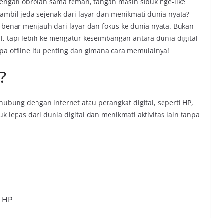
 tengah obrolan sama teman, tangan masih sibuk nge-like
 ambil jeda sejenak dari layar dan menikmati dunia nyata?
-benar menjauh dari layar dan fokus ke dunia nyata. Bukan
ial, tapi lebih ke mengatur keseimbangan antara dunia digital
apa offline itu penting dan gimana cara memulainya!
?
rhubung dengan internet atau perangkat digital, seperti HP,
tuk lepas dari dunia digital dan menikmati aktivitas lain tanpa
n HP