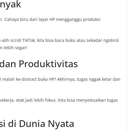
enyak
dur. Cahaya biru dari layar HP mengganggu produksi
-alih scroll TikTok, kita bisa baca buku atau sekadar ngobrol
n lebih segar!
dan Produktivitas
pi malah ke-distract buka HP? Akhirnya, tugas nggak kelar dan
bekerja, otak jadi lebih fokus. Kita bisa menyelesaikan tugas
i di Dunia Nyata