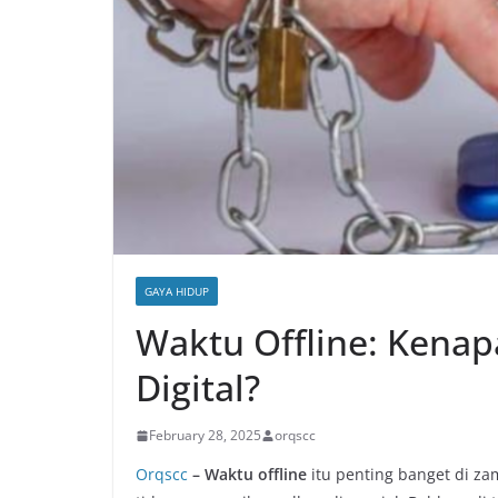
GAYA HIDUP
Waktu Offline: Kenapa
Digital?
February 28, 2025
orqscc
Orqscc
– Waktu offline
itu penting banget di za