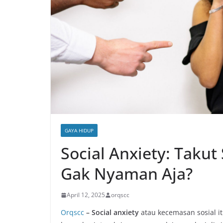
GAYA HIDUP
Social Anxiety: Taku
Gak Nyaman Aja?
April 12, 2025
orqscc
Orqscc
– Social anxiety
atau kecemasan sosial i