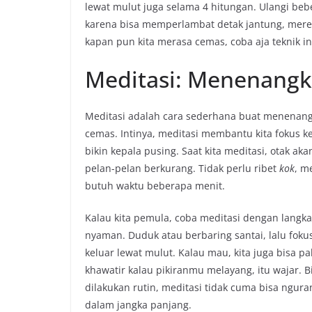
lewat mulut juga selama 4 hitungan. Ulangi beber
karena bisa memperlambat detak jantung, mereda
kapan pun kita merasa cemas, coba aja teknik i
Meditasi: Menenangk
Meditasi adalah cara sederhana buat menenangka
cemas. Intinya, meditasi membantu kita fokus k
bikin kepala pusing. Saat kita meditasi, otak ak
pelan-pelan berkurang. Tidak perlu ribet
kok
, m
butuh waktu beberapa menit.
Kalau kita pemula, coba meditasi dengan langka
nyaman. Duduk atau berbaring santai, lalu foku
keluar lewat mulut. Kalau mau, kita juga bisa p
khawatir kalau pikiranmu melayang, itu wajar. Bi
dilakukan rutin, meditasi tidak cuma bisa nguran
dalam jangka panjang.